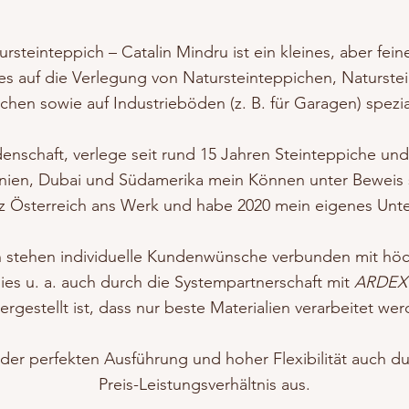
rsteinteppich – Catalin Mindru ist ein kleines, aber fei
s auf die Verlegung von Natursteinteppichen, Naturst
hen sowie auf Industrieböden (z. B. für Garagen) speziali
denschaft, verlege seit rund 15 Jahren Steinteppiche un
nien, Dubai und Südamerika mein Können unter Beweis 
nz Österreich ans Werk und habe 2020 mein eigenes Un
 stehen individuelle Kundenwünsche verbunden mit höch
dies u. a. auch durch die Systempartnerschaft mit
ARDEX
ergestellt ist, dass nur beste Materialien verarbeitet we
er perfekten Ausführung und hoher Flexibilität auch dur
Preis-Leistungsverhältnis aus.