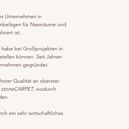
nes Unternehmen in
einbelägen für Nassräume und
siert ist.
d habe bei Großprojekten in
stellen können.
Seit Jahren
ternehmen gegründet.
ster Qualität an oberster
 stoneCARPET
, wodurch
rden.
ch ein sehr wirtschaftliches